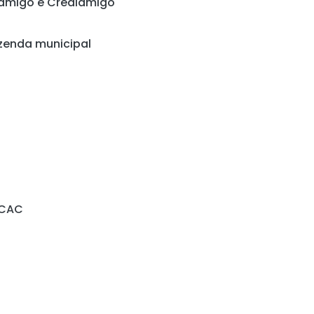
oamigo e Crediamigo
zenda municipal
-CAC