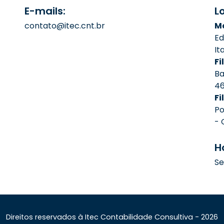
E-mails:
L
contato@itec.cnt.br
Ma
Ed
It
Fil
Ba
4
Fi
Po
- 
H
Se
Direitos reservados à Itec Contabilidade Consultiva - 2026