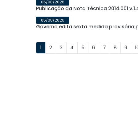
05/08/2026
Publicação da Nota Técnica 2014.001 v.1.
05/08/2026
Governo edita sexta medida provisória 
1
2
3
4
5
6
7
8
9
1