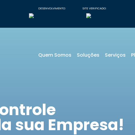
DESENVOLVIMENTO:
SITE VERIFICADO:
Quem Somos
Soluções
Serviços
P
ontrole
da sua Empresa!