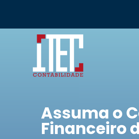
Assuma o C
Financeiro 