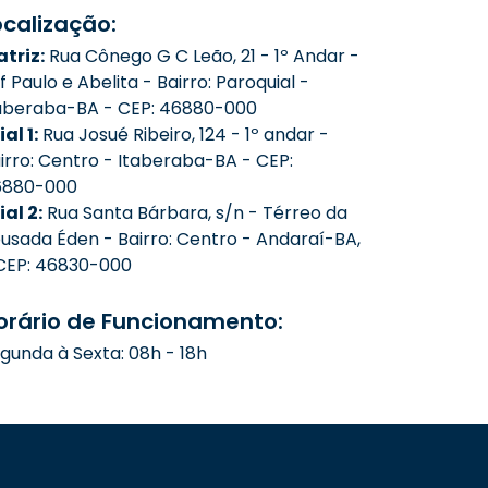
ocalização:
triz:
Rua Cônego G C Leão, 21 - 1º Andar -
f Paulo e Abelita - Bairro: Paroquial -
aberaba-BA - CEP: 46880-000
ial 1:
Rua Josué Ribeiro, 124 - 1º andar -
irro: Centro - Itaberaba-BA - CEP:
6880-000
lial 2:
Rua Santa Bárbara, s/n - Térreo da
usada Éden - Bairro: Centro - Andaraí-BA,
CEP: 46830-000
orário de Funcionamento:
gunda à Sexta: 08h - 18h