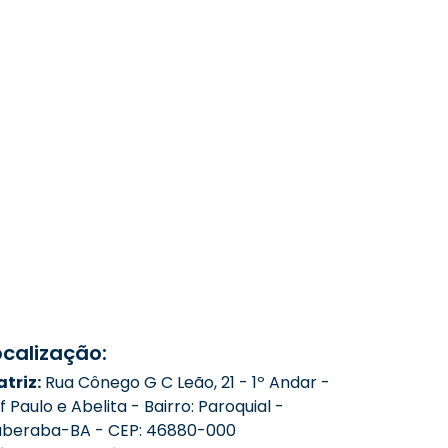
ocalização:
triz:
Rua Cônego G C Leão, 21 - 1º Andar -
f Paulo e Abelita - Bairro: Paroquial -
aberaba-BA - CEP: 46880-000