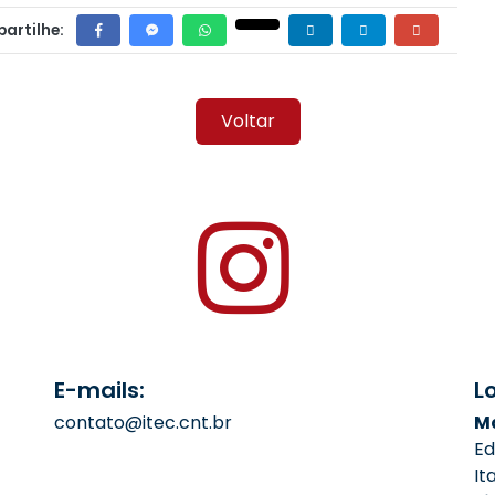
artilhe:
Voltar
E-mails:
L
contato@itec.cnt.br
Ma
Ed
It