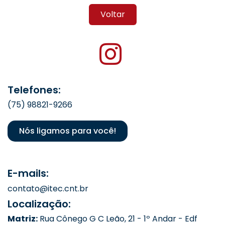
Voltar
Telefones:
(75) 98821-9266
Nós ligamos para você!
E-mails:
contato@itec.cnt.br
Localização:
Matriz:
Rua Cônego G C Leão, 21 - 1º Andar - Edf