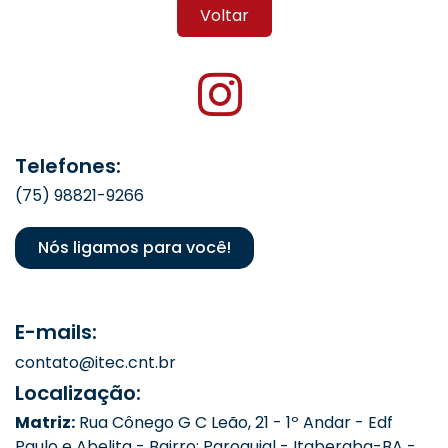
Voltar
Telefones:
(75) 98821-9266
Nós ligamos para você!
E-mails:
contato@itec.cnt.br
Localização:
Matriz:
Rua Cônego G C Leão, 21 - 1º Andar - Edf
Paulo e Abelita - Bairro: Paroquial - Itaberaba-BA -