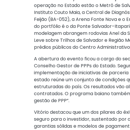
operação no Estado estão o Metrô de Salva
Instituto Couto Maia, a Central de Diagnó
Feijão (BA-052), a Arena Fonte Nova e o E
do portfólio é o da Ponte Salvador–Itapar
modelagem abrangem rodovias Anel da Soj
Leve sobre Trilhos de Salvador e Região Me
prédios públicos do Centro Administrativo
A abertura do evento ficou a cargo do sec
Conselho Gestor de PPPs do Estado. Segu
implementação de iniciativas de parceria e
estado reúne um conjunto de condições q
estruturadas do país. Os resultados vão a
contratados. O programa baiano também
gestão de PPP”.
Vitório destacou que um dos pilares do ê
seguro para o investidor, sustentado por ar
garantias sólidas e modelos de pagamen