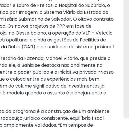
dor e Lauro de Freitas, o Hospital do Subúrbio, o
stico por Imagem, o Sistema Viário da Estrada do
missário Submarino de Salvador. O oitavo contrato
ica. Os novos projetos de PPP em fase de
a, no Oeste baiano, a operação do VLT – Veículo
tropolitana, e ainda as gestões de Facilities de
 da Bahia (CAB) e de unidades do sistema prisional.
retário da Fazenda, Manoel Vitório, que preside o
ndo ele, a Bahia se destaca nacionalmente na
ntre o poder público e a iniciativa privada. “Nosso
ue o coloca entre as experiências mais bem
lém do volume significativo de investimentos já
 é modelo quando o assunto é planejamento e
xito do programa é a construção de um ambiente
cabouço jurídico consistente, equilíbrio fiscal,
to amplamente validados. “Em tempos de