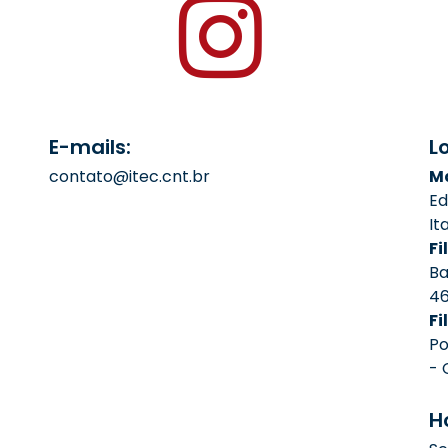
E-mails:
L
contato@itec.cnt.br
Ma
Ed
It
Fil
Ba
4
Fi
Po
- 
H