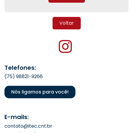
Voltar
Telefones:
(75) 98821-9266
Nós ligamos para você!
E-mails:
contato@itec.cnt.br