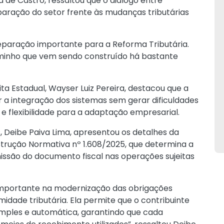
d de Castro, ressaltou que o diálogo entre
eparação do setor frente às mudanças tributárias
eparação importante para a Reforma Tributária.
minho que vem sendo construído há bastante
ta Estadual, Wayser Luiz Pereira, destacou que a
a integração dos sistemas sem gerar dificuldades
 e flexibilidade para a adaptação empresarial.
, Deibe Paiva Lima, apresentou os detalhes da
strução Normativa nº 1.608/2025
, que determina a
ssão do documento fiscal nas operações sujeitas
importante na modernização das obrigações
idade tributária. Ela permite que o contribuinte
mples e automática, garantindo que cada