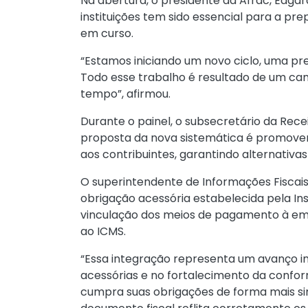
Na abertura, o presidente da Afrac, Edgar
instituições tem sido essencial para a pr
em curso.
“Estamos iniciando um novo ciclo, uma pr
Todo esse trabalho é resultado de um ca
tempo”, afirmou.
Durante o painel, o subsecretário da Recei
proposta da nova sistemática é promover 
aos contribuintes, garantindo alternativas
O superintendente de Informações Fiscais
obrigação acessória estabelecida pela
In
vinculação dos meios de pagamento à emi
ao ICMS.
“Essa integração representa um avanço 
acessórias e no fortalecimento da conform
cumpra suas obrigações de forma mais si