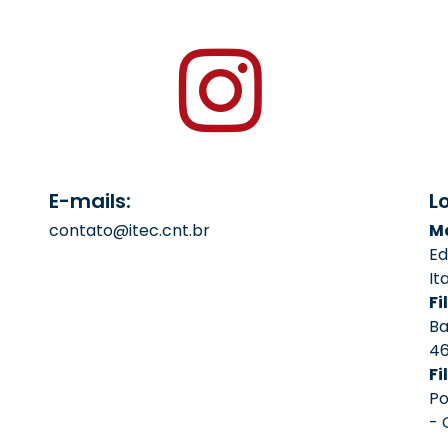
E-mails:
L
contato@itec.cnt.br
Ma
Ed
It
Fil
Ba
4
Fi
Po
- 