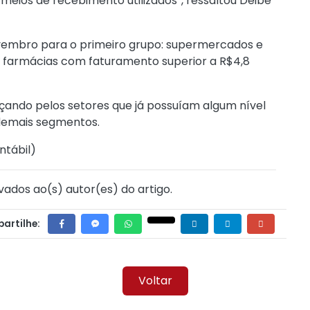
meios de recebimento utilizados”, ressaltou Deibe
ovembro para o primeiro grupo: supermercados e
 farmácias com faturamento superior a R$4,8
ando pelos setores que já possuíam algum nível
demais segmentos.
ntábil
)
vados ao(s) autor(es) do artigo.
artilhe:
Voltar