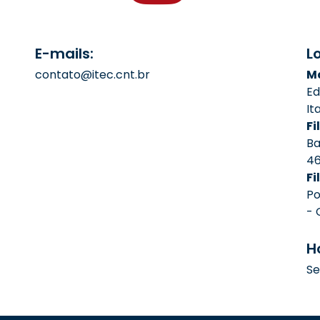
E-mails:
L
contato@itec.cnt.br
Ma
Ed
It
Fil
Ba
4
Fi
Po
- 
H
Se