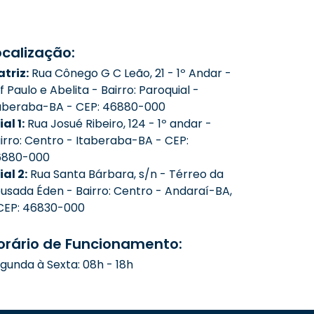
ocalização:
triz:
Rua Cônego G C Leão, 21 - 1º Andar -
f Paulo e Abelita - Bairro: Paroquial -
aberaba-BA - CEP: 46880-000
ial 1:
Rua Josué Ribeiro, 124 - 1º andar -
irro: Centro - Itaberaba-BA - CEP:
6880-000
lial 2:
Rua Santa Bárbara, s/n - Térreo da
usada Éden - Bairro: Centro - Andaraí-BA,
CEP: 46830-000
orário de Funcionamento:
gunda à Sexta: 08h - 18h