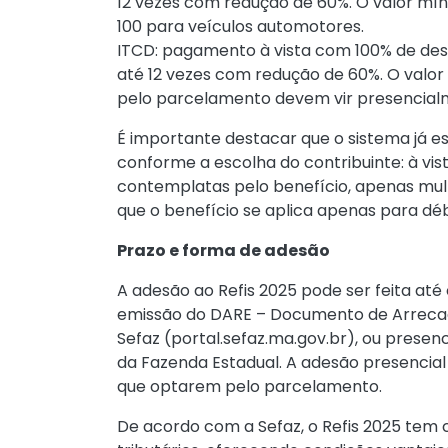
12 vezes com redução de 60%. O valor mín
100 para veículos automotores.
ITCD: pagamento à vista com 100% de de
até 12 vezes com redução de 60%. O valor
pelo parcelamento devem vir presencial
É importante destacar que o sistema já 
conforme a escolha do contribuinte: à vis
contemplatas pelo benefício, apenas mul
que o benefício se aplica apenas para déb
Prazo e forma de adesão
A adesão ao Refis 2025 pode ser feita até
emissão do DARE – Documento de Arrecada
Sefaz (
portal.sefaz.ma.gov.br
), ou prese
da Fazenda Estadual. A adesão presencial
que optarem pelo parcelamento.
De acordo com a Sefaz, o Refis 2025 tem c