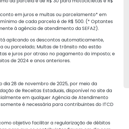
imo da parcela é de R$ 30 para motocicletas e R$
sconto em juros e multas ou parcelamento* em
 mínimo de cada parcela é de R$ 500. (* Optantes
mente à agência de atendimento da SEFAZ).
está aplicando os descontos automaticamente,
ta ou parcelado; Multas de trânsito não estão
tas e juros por atraso no pagamento do imposto; e
itos de 2024 e anos anteriores.
 o dia 28 de novembro de 2025, por meio da
ção de Receitas Estaduais, disponível no site da
ncialmente em qualquer Agência de Atendimento
 somente é necessária para contribuintes do ITCD
omo objetivo facilitar a regularização de débitos