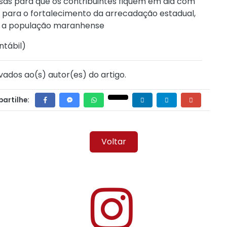
osas para que os contribuintes fiquem em dia com
ir para o fortalecimento da arrecadação estadual,
ra a população maranhense
ntábil
)
vados ao(s) autor(es) do artigo.
artilhe:
Voltar