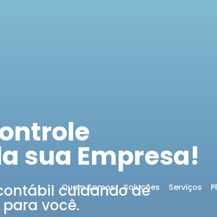
ontrole
da sua Empresa!
contábil cuidando de
Quem Somos
Soluções
Serviços
P
 para você.