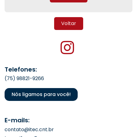
Voltar
Telefones:
(75) 98821-9266
Nós ligamos para você!
E-mails:
contato@itec.cnt.br