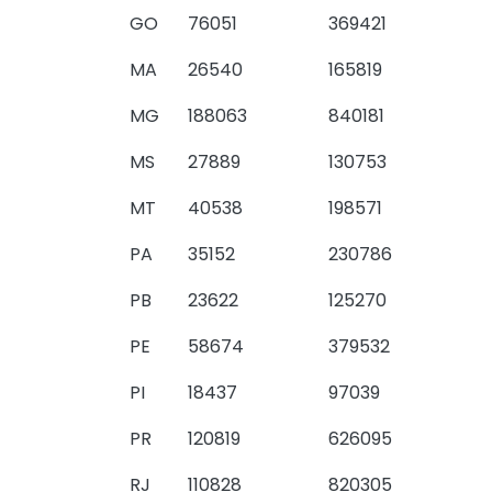
GO
76051
369421
MA
26540
165819
MG
188063
840181
MS
27889
130753
MT
40538
198571
PA
35152
230786
PB
23622
125270
PE
58674
379532
PI
18437
97039
PR
120819
626095
RJ
110828
820305