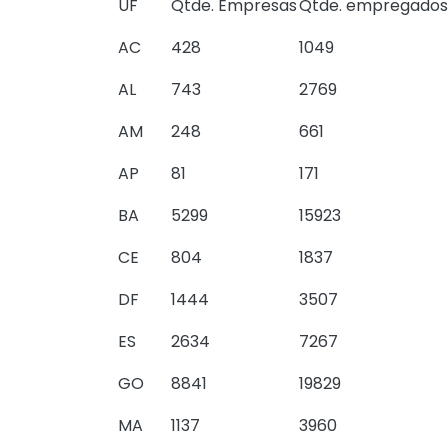
UF
Qtde. Empresas
Qtde. empregados
AC
428
1049
AL
743
2769
AM
248
661
AP
81
171
BA
5299
15923
CE
804
1837
DF
1444
3507
ES
2634
7267
GO
8841
19829
MA
1137
3960