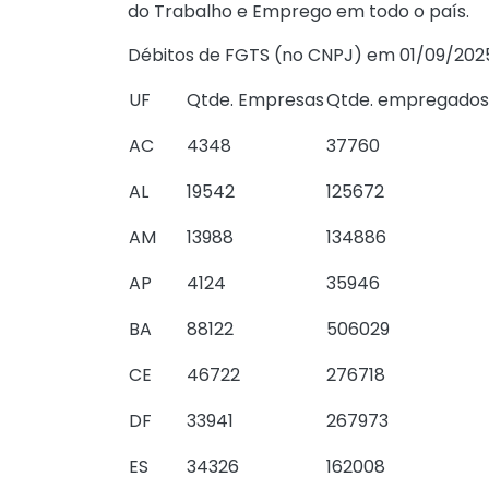
do Trabalho e Emprego em todo o país.
Débitos de FGTS (no CNPJ) em 01/09/2025 
UF
Qtde. Empresas
Qtde. empregados
AC
4348
37760
AL
19542
125672
AM
13988
134886
AP
4124
35946
BA
88122
506029
CE
46722
276718
DF
33941
267973
ES
34326
162008