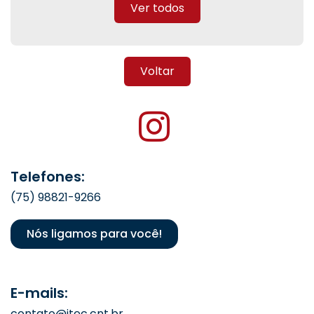
Ver todos
Voltar
Telefones:
(75) 98821-9266
Nós ligamos para você!
E-mails:
contato@itec.cnt.br