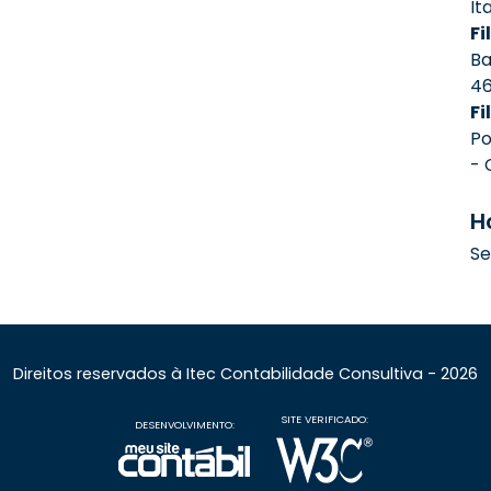
It
Fil
Ba
4
Fi
Po
- 
H
Se
Direitos reservados à Itec Contabilidade Consultiva - 2026
SITE VERIFICADO:
DESENVOLVIMENTO: