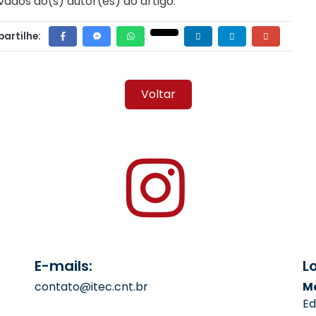
vados ao(s) autor(es) do artigo.
artilhe:
Voltar
E-mails:
L
contato@itec.cnt.br
Ma
Ed