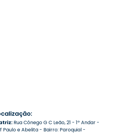
ocalização:
triz:
Rua Cônego G C Leão, 21 - 1º Andar -
f Paulo e Abelita - Bairro: Paroquial -