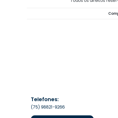
Todos os direitos reser
Comp
Telefones:
(75) 98821-9266