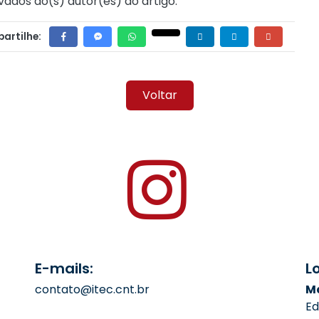
vados ao(s) autor(es) do artigo.
artilhe:
Voltar
E-mails:
L
contato@itec.cnt.br
Ma
Ed