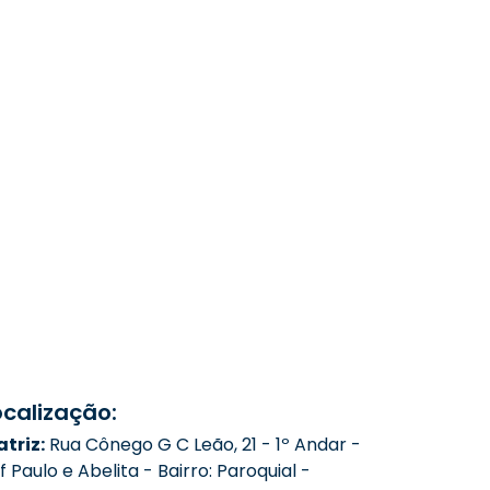
ocalização:
triz:
Rua Cônego G C Leão, 21 - 1º Andar -
f Paulo e Abelita - Bairro: Paroquial -