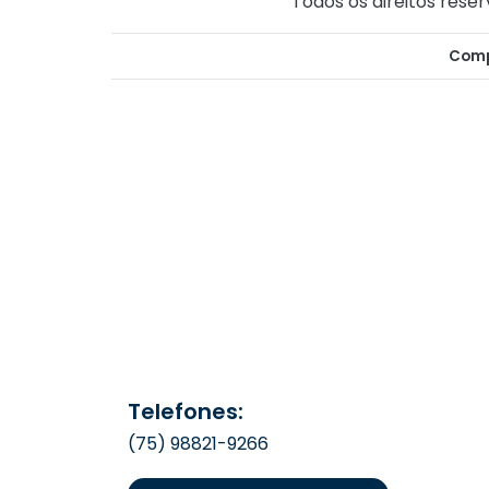
Todos os direitos reser
Comp
Telefones:
(75) 98821-9266