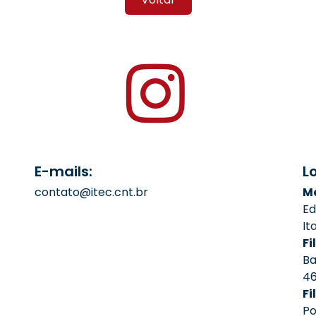
E-mails:
L
contato@itec.cnt.br
Ma
Ed
It
Fil
Ba
4
Fi
Po