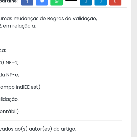
artilhe:
algumas mudanças de Regras de Validação,
, em relação a:
ca;
a) NF-e;
da NF-e;
(campo indIEDest);
lidação.
ontábil
)
vados ao(s) autor(es) do artigo.