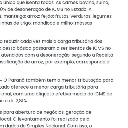
 único que isenta todas. As carnes bovina, suína,
00% de desoneração de ICMS no Estado. A
 manteiga; arroz; feijão; frutas; verduras; legumes;
arinhas de trigo, mandioca e milho; massas
reduzir cada vez mais a carga tributária dos
da cesta básica passaram a ser isentos de ICMS no
o atendidos com a desoneração, segundo a Receita
assificação de arroz, por exemplo, corresponde a
–
O Paraná também tem a menor tributação para
tado oferece a menor carga tributária para
ional, com uma alíquota efetiva média do ICMS de
e é de 2,81%.
es para abertura de negócios, geração de
cal. O levantamento foi realizado pela
 dados do Simples Nacional. Com isso, o