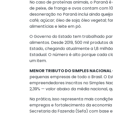
No caso de proteínas animais, o Paraná é o
de peixe, de frango e ovos contam com 1
desoneração no Paraná inclui ainda queijos;
café; açúcar; óleo de soja; óleo vegetal; f
alimentícias e leite em pó.
O Governo do Estado tem trabalhado para 
alimentos. Desde 2019, 500 mil produtos 
Estado, chegando atualmente a 1,8 milhã
Estadual. O número é alto porque cada cl
um item.
MENOR TRIBUTO DO SIMPLES NACIONAL 
pequenas empresas de todo o Brasil. O Es
empreendedores inscritos no Simples Nac
2,39% — valor abaixo da média nacional, qu
Na prática, isso representa mais condiçõ
empregos e fortalecimento da economia lo
Secretaria da Fazenda (Sefa) com base em