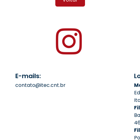
E-mails:
L
contato@itec.cnt.br
Ma
Ed
It
Fil
Ba
4
Fi
Po