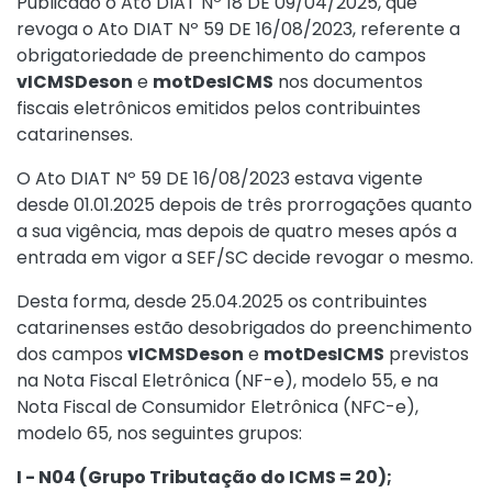
Publicado o
Ato DIAT Nº 18 DE 09/04/2025
, que
revoga o
Ato DIAT Nº 59 DE 16/08/2023
, referente a
obrigatoriedade de preenchimento do campos
vICMSDeson
e
motDesICMS
nos documentos
fiscais eletrônicos emitidos pelos contribuintes
catarinenses.
O
Ato DIAT Nº 59 DE 16/08/2023
estava vigente
desde 01.01.2025 depois de três prorrogações quanto
a sua vigência, mas depois de quatro meses após a
entrada em vigor a SEF/SC decide revogar o mesmo.
Desta forma, desde 25.04.2025 os contribuintes
catarinenses estão desobrigados do preenchimento
dos campos
vICMSDeson
e
motDesICMS
previstos
na Nota Fiscal Eletrônica (NF-e), modelo 55, e na
Nota Fiscal de Consumidor Eletrônica (NFC-e),
modelo 65, nos seguintes grupos:
I - N04 (Grupo Tributação do ICMS = 20);